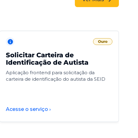
Ouro
Solicitar Carteira de
V
Identificação de Autista
F
Aplicação frontend para solicitação da
V
carteira de identificação do autista da SEID
F
d
d
Acesse o serviço ›
A