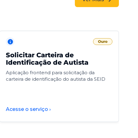
Ouro
Solicitar Carteira de
V
Identificação de Autista
F
Aplicação frontend para solicitação da
V
carteira de identificação do autista da SEID
F
d
d
Acesse o serviço ›
A