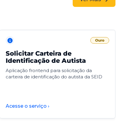
Ouro
Solicitar Carteira de
V
Identificação de Autista
F
Aplicação frontend para solicitação da
V
carteira de identificação do autista da SEID
F
d
d
Acesse o serviço ›
A