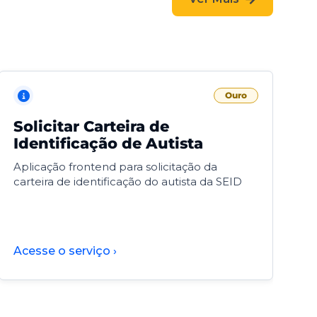
Ouro
Solicitar Carteira de
V
Identificação de Autista
F
Aplicação frontend para solicitação da
V
carteira de identificação do autista da SEID
F
d
d
Acesse o serviço ›
A